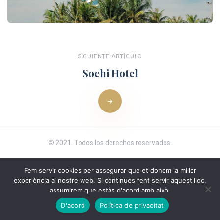
SIGUIENTE ARTÍCULO
Sochi Hotel
© 2021. Todos los derechos reservados.
Fem servir cookies per assegurar que et donem la millor
experiència al nostre web. Si continues fent servir aquest lloc,
assumirem que estàs d'acord amb això.
D'acord
Política de privacitat